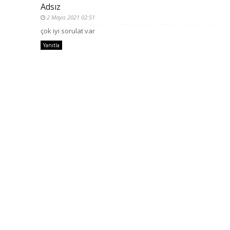
Adsız
2 Mayıs 2021 02:51
çok iyi sorulat var
Yanıtla