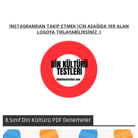
İNSTAGRAMDAN TAKİP ETMEK İÇİN AŞAĞIDA YER ALAN
LOGOYA TIKLAYABİLİRSİNİZ :)
8.Sınıf Din Kültürü PDF Denemeler