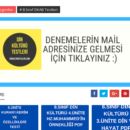
egoriler:
# 8.Sınıf DKAB Testleri
aş: