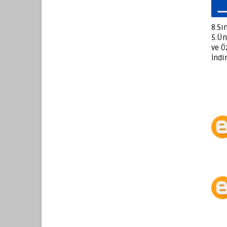
8.Sı
5.Ün
ve Ö
İndi