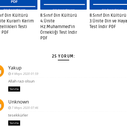
nıf Din Kültürü
8.Sınıf Din Kültürü
8.Sınıf Din Kültürü
ite Kuran'ı Kerim
4.Ünite
3.Ünite Din ve Haya
zellikleri Testi
Hz.Muhammed'in
Test İndir PDF
r PDF
Örnekliği Test İndir
PDF
25 YORUM:
Yakup
4 Mayıs 2020 01:59
Allah razı olsun
Yanıtla
Unknown
7 Mayıs 2020 07:46
tesekkürler
Yanıtla