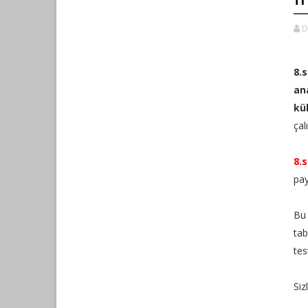
D
8.s
an
kül
çal
8.s
pa
Bu 
tab
tes
Siz