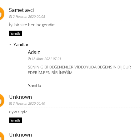
Samet avci
2 Haziran 2020 00:08
İyi bir site ben begendim
Yanıtla
Yanıtlar
Adsız
18 Mart 2021 07:21
SENİN GİBİ BEĞENENLER VİDEOYUDA BEĞENSİN DİJGÜR
EDERİM.BEN BİR İNEĞİM
Yanıtla
Unknown
3 Haziran 2020 00:40
eyw reyiz
Yanıtla
Unknown