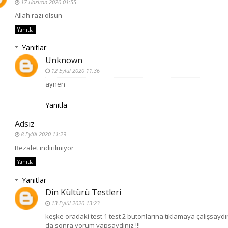
17 Haziran 2020 01:55
Allah razı olsun
Yanıtla
Yanıtlar
Unknown
12 Eylül 2020 11:36
aynen
Yanıtla
Adsız
8 Eylül 2020 11:29
Rezalet indirilmıyor
Yanıtla
Yanıtlar
Din Kültürü Testleri
13 Eylül 2020 13:23
keşke oradaki test 1 test 2 butonlarına tıklamaya çalışsaydı
da sonra yorum yapsaydınız !!!