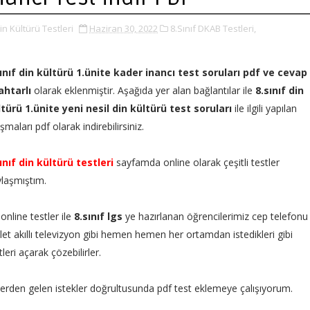
in Kültürü Testleri
Haziran 30, 2022
8.Sınıf DKAB Testleri,
ınıf din kültürü 1.ünite kader inancı test soruları pdf ve cevap
ahtarlı
olarak eklenmiştir. Aşağıda yer alan bağlantılar ile
8.sınıf din
türü 1.ünite yeni nesil din kültürü test soruları
ile ilgili yapılan
ışmaları pdf olarak indirebilirsiniz.
ınıf din kültürü testleri
sayfamda online olarak çeşitli testler
ylaşmıştım.
online testler ile
8.sınıf lgs
ye hazırlanan öğrencilerimiz cep telefonu
let akıllı televizyon gibi hemen hemen her ortamdan istedikleri gibi
tleri açarak çözebilirler.
lerden gelen istekler doğrultusunda pdf test eklemeye çalışıyorum.