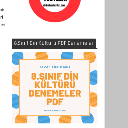
bir
ri
leri
8.Sınıf Din Kültürü PDF Denemeler
A