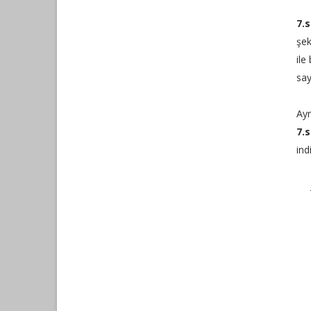
7.s
şek
ile
say
Ay
7.s
ind