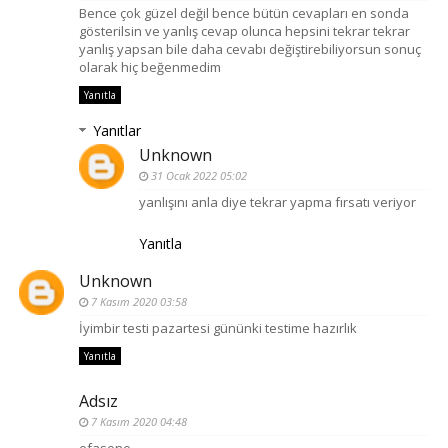
Bence çok güzel değil bence bütün cevapları en sonda
gösterilsin ve yanlış cevap olunca hepsini tekrar tekrar
yanlış yapsan bile daha cevabı değiştirebiliyorsun sonuç
olarak hiç beğenmedim
Yanıtla
Yanıtlar
Unknown
31 Ocak 2022 05:02
yanlışını anla diye tekrar yapma fırsatı veriyor
Yanıtla
Unknown
7 Kasım 2020 03:58
İyimbir testi pazartesi gününki testime hazırlık
Yanıtla
Adsız
7 Kasım 2020 04:48