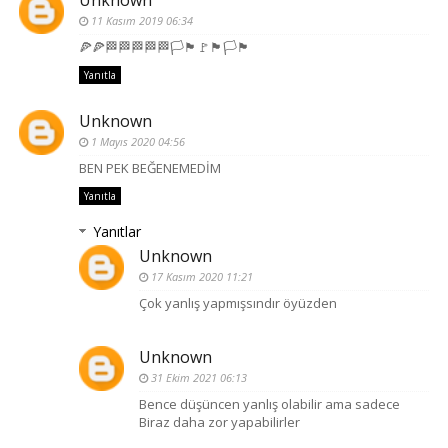
Unknown
11 Kasım 2019 06:34
🍕🍕🏁🏁🏁🏁🏁🏳🏴🚩🏴🏳🏴
Yanıtla
Unknown
1 Mayıs 2020 04:56
BEN PEK BEĞENEMEDİM
Yanıtla
Yanıtlar
Unknown
17 Kasım 2020 11:21
Çok yanlış yapmışsındır öyüzden
Unknown
31 Ekim 2021 06:13
Bence düşüncen yanlış olabilir ama sadece
Biraz daha zor yapabilirler