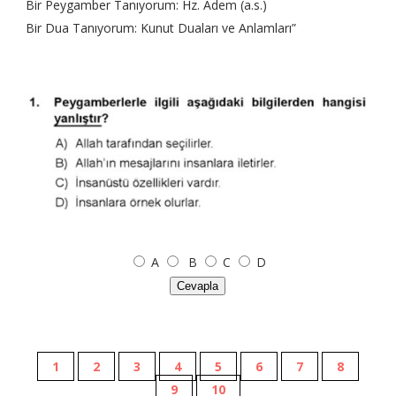
Bir Peygamber Tanıyorum: Hz. Âdem (a.s.)
Bir Dua Tanıyorum: Kunut Duaları ve Anlamları”
A
B
C
D
Cevapla
1
2
3
4
5
6
7
8
9
10