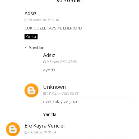
34 YORUM:
Adsız
19 Aralık 2018 09:30
ÇOK GÜZEL TAVSİYE EDERİM :D
Yanıtla
Yanıtlar
Adsız
9 Kasım 2020 07:58
ayn :D
Unknown
18 Kasım 2020 05:38
evet kolay ve güzel
Yanıtla
Efe Kayra Vericiel
6 Ocak 2019 06:04