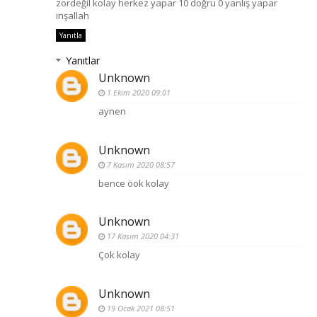
zordeğil kolay herkez yapar 10 doğru 0 yanlış yapar
inşallah
Yanıtla
Yanıtlar
Unknown
1 Ekim 2020 09:01
aynen
Unknown
7 Kasım 2020 08:57
bence öok kolay
Unknown
17 Kasım 2020 04:31
Çok kolay
Unknown
19 Ocak 2021 08:51