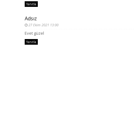
Yanıtla
Adsız
27 Ekim 2021 13:00
Evet güzel
Yanıtla