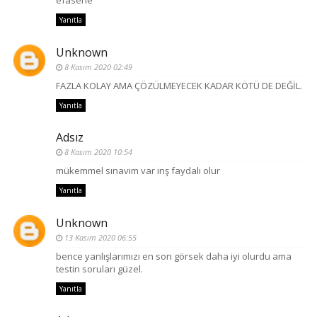
efasene
Yanıtla
Unknown
8 Kasım 2020 02:49
FAZLA KOLAY AMA ÇÖZÜLMEYECEK KADAR KÖTÜ DE DEĞİL.
Yanıtla
Adsız
8 Kasım 2020 10:54
mükemmel sınavım var inş faydalı olur
Yanıtla
Unknown
13 Kasım 2020 06:55
bence yanlışlarımızı en son görsek daha iyi olurdu ama
testin soruları güzel.
Yanıtla