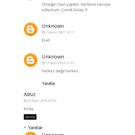
Örneğin; ben yaptım. Herkese tavsiye
ediyorum. Çoook kolay !!!
Unknown
7 Kasım 2021 10:11
Evet
Unknown
13 Mart 2022 11:55
herkez değil herkes
Yanıtla
Adsız
20 Ekim 2019 05:53
kolay
Yanıtla
Yanıtlar