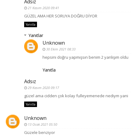
Adsız
21 Kasım 2020 09:41
GÜZEL AMA HER SORUYA DOĞRU DİYOR
Yanıtla
Yanıtlar
Unknown
30 Ekim 2021 08:33
hepsini doğru yapmışsın benim 2 yanlışım oldu
Yanıtla
Adsız
29 Kasım 2020 09:17
güzel ama cidden çok kolay fulleyemenede nediym yani
Yanıtla
Unknown
13 Ocak 2021 05:50
Güzele benziyor