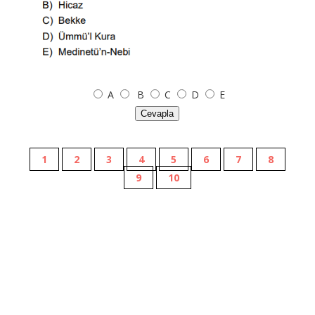
A
B
C
D
E
Cevapla
1
2
3
4
5
6
7
8
9
10