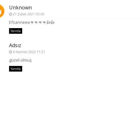
Unknown
21 Şubat 2021 03:56
Efsanneee👊👊👊👊👍👍
Yanıtla
Adsız
4 Haziran 2022 11:21
güzel olmuş
Yanıtla