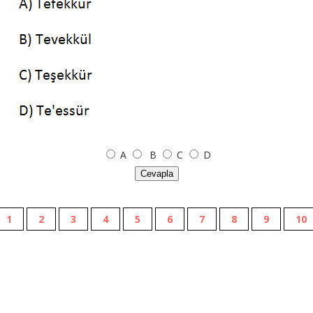
A
B
C
D
Cevapla
1
2
3
4
5
6
7
8
9
10