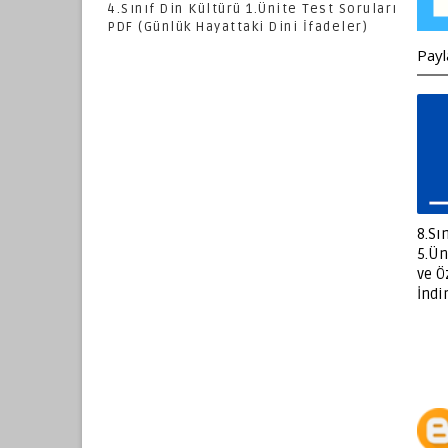
4.Sınıf Din Kültürü 1.Ünite Test Soruları
PDF (Günlük Hayattaki Dini İfadeler)
Payl
8.Sı
5.Ün
ve Ö
İndi