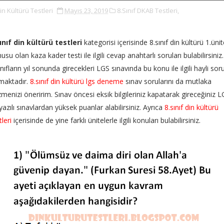
in Kültürü Testleri
Mayıs 23, 2019
8.Sınıf DKAB Testleri,
ınıf din kültürü testleri
kategorisi içerisinde 8.sınıf din kültürü 1.üni
usu olan kaza kader testi ile ilgili cevap anahtarlı soruları bulabilirsiniz.
ınıfların yıl sonunda girecekleri LGS sınavında bu konu ile ilgili hayli sor
maktadır.
8.sınıf din kültürü lgs deneme
sınav sorularını da mutlaka
menizi öneririm. Sınav öncesi eksik bilgileriniz kapatarak gireceğiniz 
yazılı sınavlardan yüksek puanlar alabilirsiniz. Ayrıca
8.sınıf din kültürü
tleri
içerisinde de yine farklı ünitelerle ilgili konuları bulabilirsiniz.