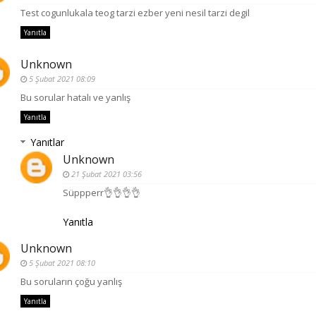
Test cogunlukala teog tarzi ezber yeni nesil tarzi degil
Yanıtla
Unknown
5 Şubat 2021 08:09
Bu sorular hatalı ve yanlış
Yanıtla
Yanıtlar
Unknown
21 Şubat 2021 03:56
Süppperr👌👌👌👌
Yanıtla
Unknown
5 Şubat 2021 08:10
Bu soruların çoğu yanlış
Yanıtla