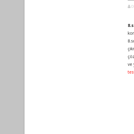
D
8.s
kon
8.s
çık
çöz
ve 
tes