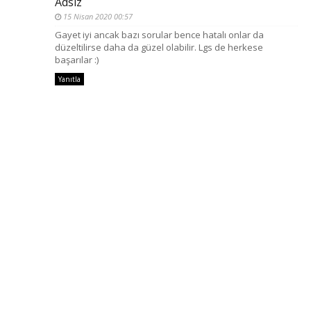
Adsız
15 Nisan 2020 00:57
Gayet iyi ancak bazı sorular bence hatalı onlar da
düzeltilirse daha da güzel olabilir. Lgs de herkese
başarılar :)
Yanıtla