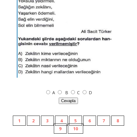
A
B
C
D
Cevapla
1
2
3
4
5
6
7
8
9
10