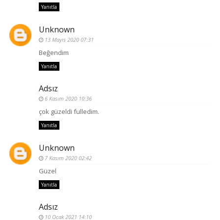
Yanıtla
Unknown
13 Mayıs 2020 07:31
Beğendim
Yanıtla
Adsız
6 Kasım 2020 10:36
çok güzeldi fulledim.
Yanıtla
Unknown
7 Kasım 2020 02:42
Güzel
Yanıtla
Adsız
10 Ocak 2021 14:10