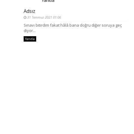
Yanıtla
Adsız
31 Temmuz 2021 01:06
Sınavı bitirdim fakat hâlâ bana doğru diğer soruya geç
diyor...
Yanıtla