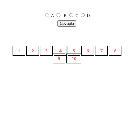
A
B
C
D
Cevapla
1
2
3
4
5
6
7
8
9
10