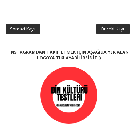
Sonraki Kayıt
Önceki Kayıt
İNSTAGRAMDAN TAKİP ETMEK İÇİN AŞAĞIDA YER ALAN
LOGOYA TIKLAYABİLİRSİNİZ :)