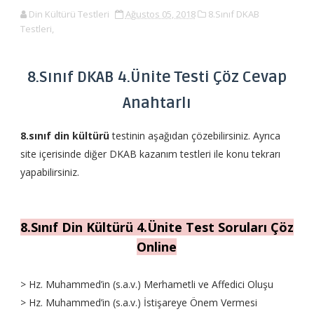
Din Kültürü Testleri
Ağustos 05, 2018
8.Sınıf DKAB
Testleri,
8.Sınıf DKAB 4.Ünite Testi Çöz Cevap
Anahtarlı
8.sınıf din kültürü
testinin aşağıdan çözebilirsiniz. Ayrıca
site içerisinde diğer DKAB kazanım testleri ile konu tekrarı
yapabilirsiniz.
8.Sınıf Din Kültürü 4.Ünite Test Soruları Çöz
Online
> Hz. Muhammed’in (s.a.v.) Merhametli ve Affedici Oluşu
> Hz. Muhammed’in (s.a.v.) İstişareye Önem Vermesi