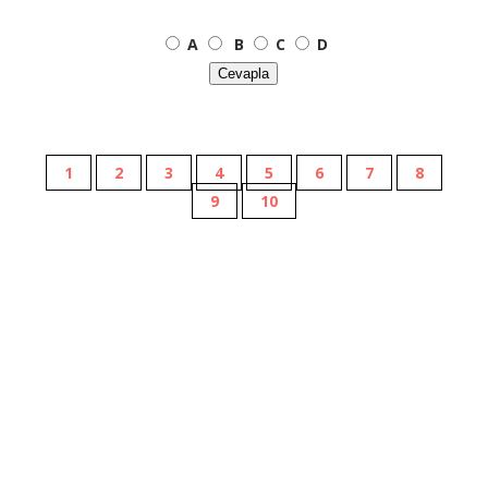
A
B
C
D
Cevapla
1
2
3
4
5
6
7
8
9
10