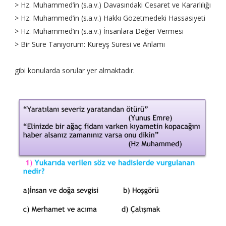
> Hz. Muhammed’in (s.a.v.) Davasındaki Cesaret ve Kararlılığı
> Hz. Muhammed’in (s.a.v.) Hakkı Gözetmedeki Hassasiyeti
> Hz. Muhammed’in (s.a.v.) İnsanlara Değer Vermesi
> Bir Sure Tanıyorum: Kureyş Suresi ve Anlamı
gibi konularda sorular yer almaktadır.