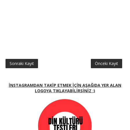
Sonraki Kayıt
Önceki Kayıt
İNSTAGRAMDAN TAKİP ETMEK İÇİN AŞAĞIDA YER ALAN
LOGOYA TIKLAYABİLİRSİNİZ :)