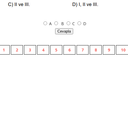
A
B
C
D
Cevapla
1
2
3
4
5
6
7
8
9
10