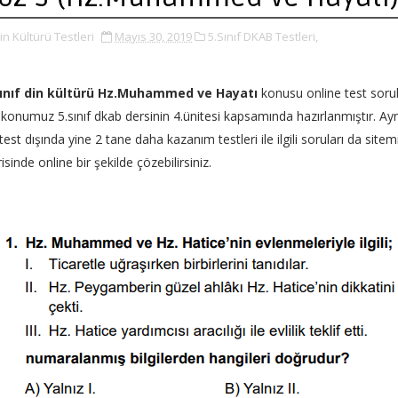
in Kültürü Testleri
Mayıs 30, 2019
5.Sınıf DKAB Testleri,
sınıf din kültürü Hz.Muhammed ve Hayatı
konusu online test sorul
konumuz 5.sınıf dkab dersinin 4.ünitesi kapsamında hazırlanmıştır. Ayr
test dışında yine 2 tane daha kazanım testleri ile ilgili soruları da sitem
risinde online bir şekilde çözebilirsiniz.