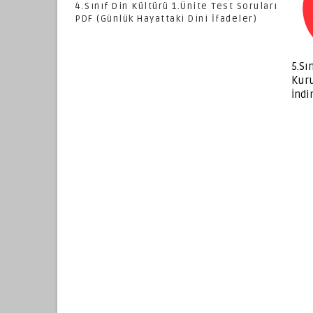
4.Sınıf Din Kültürü 1.Ünite Test Soruları
PDF (Günlük Hayattaki Dini İfadeler)
5.Sı
Kur
İndi