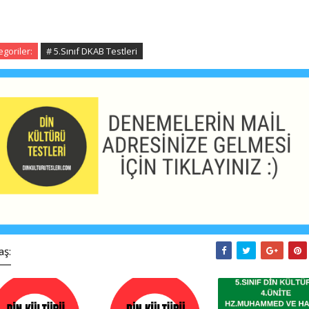
egoriler:
# 5.Sınıf DKAB Testleri
aş: