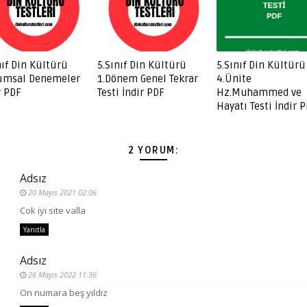
nıf Din Kültürü
5.Sınıf Din Kültürü
5.Sınıf Din Kültürü
umsal Denemeler
1.Dönem Genel Tekrar
4.Ünite
r PDF
Testi İndir PDF
Hz.Muhammed ve
Hayatı Testi İndir 
2 YORUM:
Adsız
20 Mayıs 2021 02:06
Cok iyi site valla
Yanıtla
Adsız
26 Mayıs 2022 11:36
On numara beş yıldız