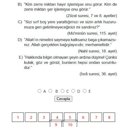
A
B
C
D
E
Cevapla
1
2
3
4
5
6
7
8
9
10