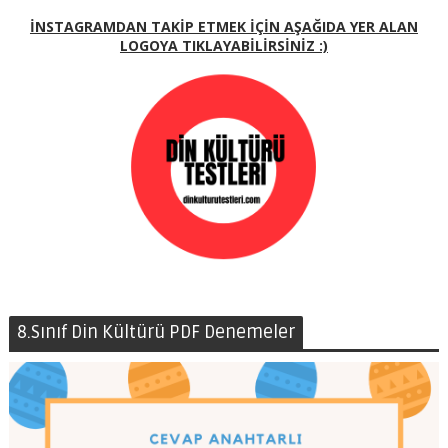
İNSTAGRAMDAN TAKİP ETMEK İÇİN AŞAĞIDA YER ALAN
LOGOYA TIKLAYABİLİRSİNİZ :)
8.Sınıf Din Kültürü PDF Denemeler