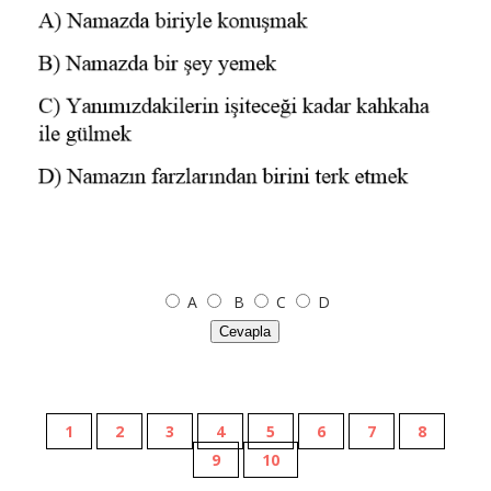
A
B
C
D
Cevapla
1
2
3
4
5
6
7
8
9
10